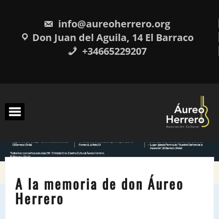
Skip
to
info@aureoherrero.org
content
Don Juan del Aguila, 14 El Barraco
+34665229207
A la memoria de don Áureo
Herrero