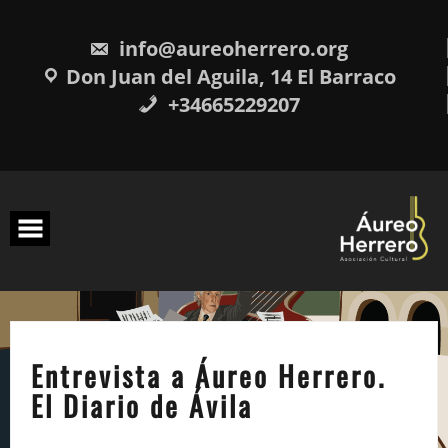
Skip
to
info@aureoherrero.org
content
Don Juan del Aguila, 14 El Barraco
+34665229207
Entrevista a Áureo Herrero.
El Diario de Ávila